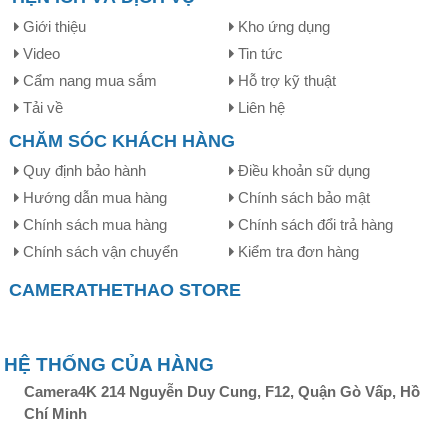
Giới thiệu
Kho ứng dụng
Video
Tin tức
Cẩm nang mua sắm
Hỗ trợ kỹ thuật
Tải về
Liên hệ
CHĂM SÓC KHÁCH HÀNG
Quy định bảo hành
Điều khoản sữ dụng
Hướng dẫn mua hàng
Chính sách bảo mật
Chính sách mua hàng
Chính sách đổi trả hàng
Chính sách vận chuyển
Kiểm tra đơn hàng
CAMERATHETHAO STORE
Cũng giống như các phiên bản trước đó, thiết kế đèn LED
ốp trần Yeelight Plus cũng hướng đến sự đơn giản ở kết
cấu vuông trắng, ốp trần cùng kích thước
500 x 500 x
113mm
. Chính vì vậy người mà người dùng có thể lắp đèn
HỆ THỐNG CỦA HÀNG
ở bất cứ không gian thiết kế nào.
Chỉ số hoàn màu Ra lên
Camera4K 214 Nguyễn Duy Cung, F12, Quận Gò Vấp, Hồ
đến 95
cho khả năng phản chiếu đến các vật dụng được
Chí Minh
trung thực, rõ nét hơn.