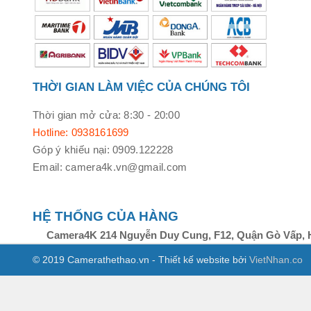
THỜI GIAN LÀM VIỆC CỦA CHÚNG TÔI
Thời gian mở cửa: 8:30 - 20:00
Hotline: 0938161699
Góp ý khiếu nại: 0909.122228
Email: camera4k.vn@gmail.com
HỆ THỐNG CỦA HÀNG
Camera4K 214 Nguyễn Duy Cung, F12, Quận Gò Vấp, 
© 2019 Camerathethao.vn - Thiết kế website bởi
VietNhan.co