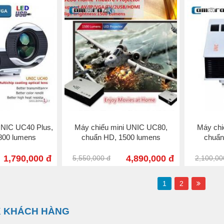
UNIC UC40 Plus,
Máy chiếu mini UNIC UC80,
Máy chi
800 lumens
chuẩn HD, 1500 lumens
chuẩn
1,790,000 đ
4,890,000 đ
5,550,000 đ
2,100,00
1
2
 KHÁCH HÀNG