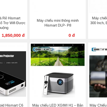
á Rẻ Hismart
Máy chi
Máy chiếu mini thông minh
ổ Trợ Wifi Được
300 Inch, 
Hismart DLP- P8
huộng
1,850,000 đ
0 đ
oid Hismart C6
Máy chiếu LED XGIMI H1 – Bản
Máy Chiê