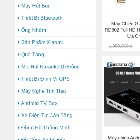
Máy Hút Bụi
Thiết Bị Bluetooth
Máy Chiếu Gi
RD802 Full HD H
Ống Nhòm
Ưa C
Sản Phẩm Xiaomi
1,950,000 đ
Quà Tặng
Mic Hát Karaoke Di Động
Thiết Bị Đinh Vị GPS
Máy Nghe Tim Thai
Android TV Box
Xe Điện Tự Cân Bằng
Đồng Hồ Thông Minh
Máy chiếu Andr
Đồ Công Nghệ Độc