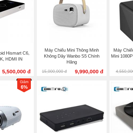
Máy Chiếu Mini Thông Minh
Máy Chiếu
oid Hismart C6,
Không Dây Wanbo S5 Chính
Mini 1080P
K, HDMI IN
Hãng
5,500,000 đ
9,990,000 đ
15,000,000 đ
4,550,00
Giảm
6%