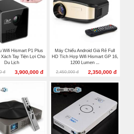
 Wifi Hismart P1 Plus
Máy Chiếu Android Giá Rẻ Full
 Xách Tay Tiện Lợi Cho
HD Tích Hợp Wifi Hismart GP 16,
Du Lịch
1200 Lumen ...
3,900,000 đ
2,350,000 đ
0 đ
2,450,000 đ