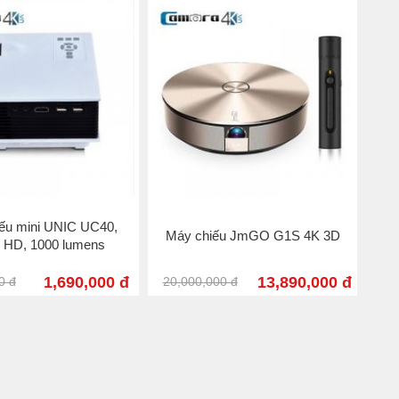
ếu mini UNIC UC40,
Máy chiếu JmGO G1S 4K 3D
 HD, 1000 lumens
1,690,000 đ
13,890,000 đ
0 đ
20,000,000 đ