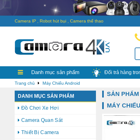
Camera IP
,
Robot hút bụi
,
Camera thể thao
Thanh toán
Chỉ trong 
thống bên Camera4k.vn sẽ
được tiền, ngay lập tức nh
Camera4k.vn ...
Danh mục sản phẩm
Đổi trả hàng tr
Trang chủ
Máy Chiếu Android
SẢN PHẨM
DANH MỤC SẢN PHẨM
MÁY CHIẾ
Đồ Chơi Xe Hơi
Camera Quan Sát
Thiết Bị Camera