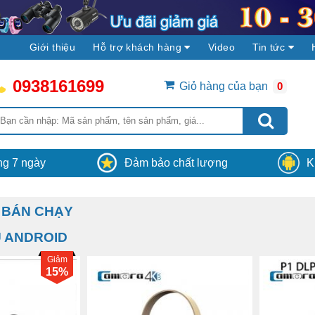
Giới thiệu
Hỗ trợ khách hàng
Video
Tin tức
0938161699
Giỏ hàng của bạn
0
vòng 30 phút, hệ
Vận chuyển
Hệ thống Camera4K sẽ 
 có thông báo nhận
hàng và lắp đặt miễn phí tại các tỉnh, thà
ân viên của
phố trên toàn khu vực miền Nam Việt N
ong 7 ngày
Đảm bảo chất lượng
K
 BÁN CHẠY
U ANDROID
Giảm
15%