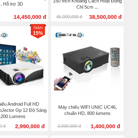
150 Inch Khoảng Cách Hoạt Động
, Hỗ trợ 3D
Chỉ 5cm ...
14,450,000 đ
38,500,000 đ
45,000,000 đ
Giảm
15%
ếu Android Full HD
Máy chiếu WIFI UNIC UC46,
oJector Gp 12 Độ Sáng
chuẩn HD, 800 lumens
1200 Lumens
2,990,000 đ
1,400,000 đ
0 đ
3,000,000 đ