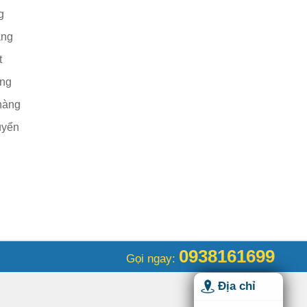
g
àng
t
àng
hàng
uyển
0938161699
Gọi ngay:
Địa chỉ