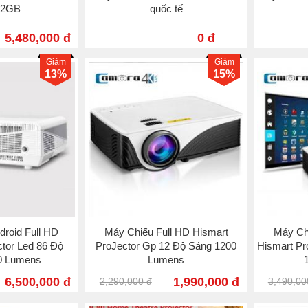
 2GB
quốc tế
5,480,000 đ
0 đ
Giảm
Giảm
13%
15%
droid Full HD
Máy Chiếu Full HD Hismart
Máy Chi
ctor Led 86 Độ
ProJector Gp 12 Độ Sáng 1200
Hismart Pr
0 Lumens
Lumens
6,500,000 đ
1,990,000 đ
2,290,000 đ
3,490,00