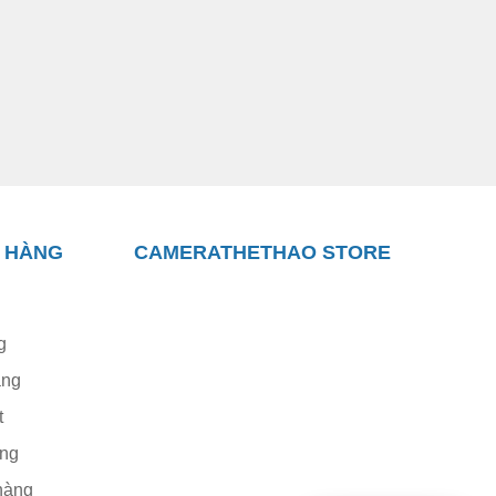
 HÀNG
CAMERATHETHAO STORE
g
àng
t
àng
hàng