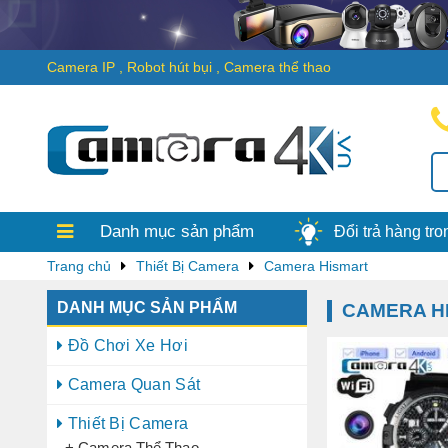
Camera IP
,
Robot hút bụi
,
Camera thể thao
thố
đượ
Cam
Danh mục sản phẩm
Đổi trả hàng tr
Trang chủ
Thiết Bị Camera
Camera Hismart
DANH MỤC SẢN PHẨM
CAMERA H
Đồ Chơi Xe Hơi
Camera Quan Sát
Thiết Bị Camera
+ Camera Thể Thao