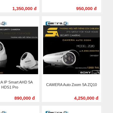
1,350,000 đ
950,000 đ
 IP Smart AHD 5A
CAMERA Auto Zoom 5A ZQ10
HDS1 Pro
890,000 đ
4,250,000 đ