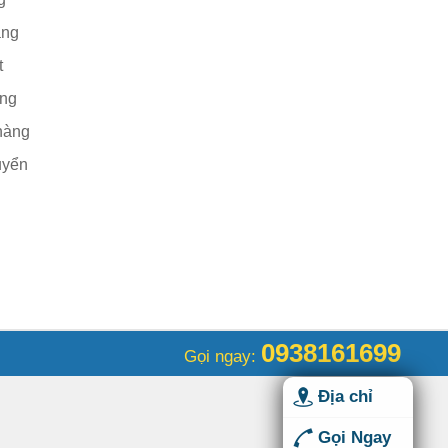
àng
t
àng
hàng
uyển
0938161699
Gọi ngay:
Địa chỉ
Gọi Ngay