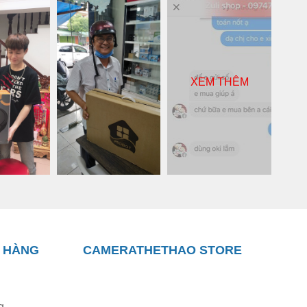
XEM THÊM
 HÀNG
CAMERATHETHAO STORE
g