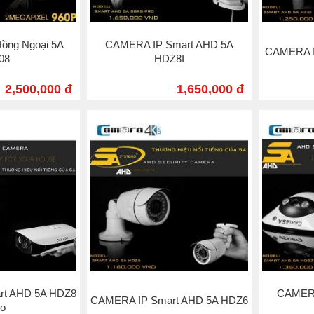
Hồng Ngoại 5A
CAMERA IP Smart AHD 5A
CAMERA I
08
HDZ8I
2,500,000 đ
1,650,000 đ
rt AHD 5A HDZ8
CAMERA
CAMERA IP Smart AHD 5A HDZ6
ro