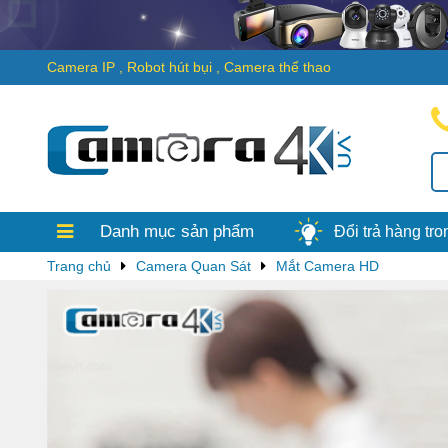
Camera IP
,
Robot hút bụi
,
Camera thể thao
Thanh toán
Chỉ trong 
thống bên Camera4k.vn sẽ
được tiền, ngay lập tức nh
Camera4k.vn ...
Danh mục sản phẩm
Đổi trả hàng tr
Trang chủ
Camera Quan Sát
Mắt Camera HD