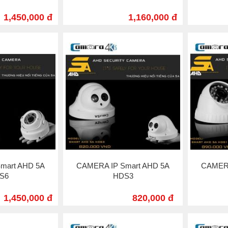
1,450,000 đ
1,160,000 đ
mart AHD 5A
CAMERA IP Smart AHD 5A
CAMERA
S6
HDS3
1,450,000 đ
820,000 đ