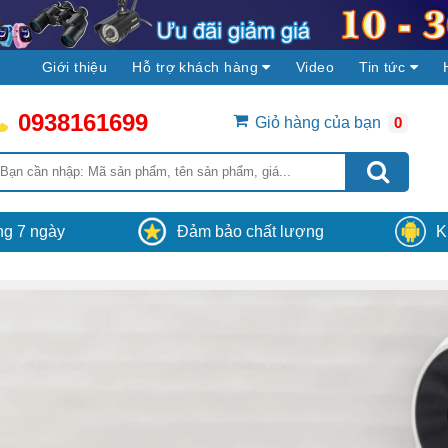
Giới thiệu
Hỗ trợ khách hàng
Video
Tin tức
0938161699
Giỏ hàng của bạn
0
vòng 30 phút, hệ
Vận chuyển
Hệ thống Camera4K sẽ 
 có thông báo nhận
hàng và lắp đặt miễn phí tại các tỉnh, thà
ân viên của
phố trên toàn khu vực miền Nam Việt N
ong 7 ngày
Đảm bảo chất lượng
K