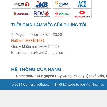
THỜI GIAN LÀM VIỆC CỦA CHÚNG TÔI
Thời gian mở cửa: 8:30 - 20:00
Hotline: 0938161699
Góp ý khiếu nại: 0909.122228
Email: camera4k.vn@gmail.com
HỆ THỐNG CỦA HÀNG
Camera4K 214 Nguyễn Duy Cung, F12, Quận Gò Vấp, 
© 2019 Camerathethao.vn - Thiết kế website bởi
VietNhan.co