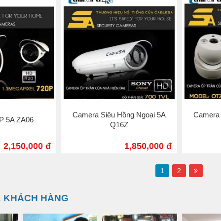
Camera Siêu Hồng Ngoại 5A
Camera 
P 5A ZA06
Q16Z
2,150,000 đ
1,850,000 đ
1
2
 KHÁCH HÀNG