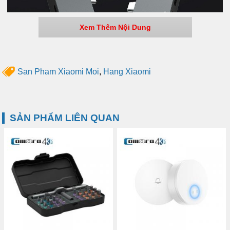
Xem Thêm Nội Dung
San Pham Xiaomi Moi
,
Hang Xiaomi
SẢN PHẨM LIÊN QUAN
Là một phụ kiện rời, mang trên mình vô số cổng kết nối
thông dụng. Các Hub chuyển đa năng
UC32 và UC33
sẽ
hỗ trợ cho công việc của bạn trở nên dễ dàng và thuận tiện
hơn, cũng như giúp chiếc Laptop của bạn có thể phát huy
được hết sức mạnh của mình.