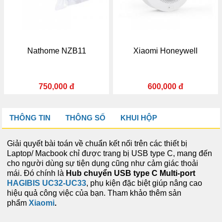
e NZB11
Xiaomi Honeywell
soundbar TV
1,700,
000 đ
600,000 đ
1,400,
THÔNG TIN
THÔNG SỐ
KHUI HỘP
Giải quyết bài toán về chuẩn kết nối trên các thiết bị
Laptop/ Macbook chỉ được trang bị USB type C, mang đến
cho người dùng sự tiện dụng cũng như cảm giác thoải
mái. Đó chính là
Hub chuyển USB type C Multi-port
HAGIBIS UC32-UC33
, phụ kiện đặc biệt giúp nâng cao
hiệu quả công việc của bạn. Tham khảo thêm sản
phẩm
Xiaomi
.