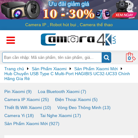
Camera IP
,
Robot hút bụi
,
Camera thể thao
0
Trang chủ
Sản Phẩm Xiaomi
Sản Phẩm Xiaomi Mới
Hub Chuyển USB Type C Multi-Port HAGIBIS UC32-UC33 Chính
Hãng Gía Rẻ
Pin Xiaomi (9)
Loa Bluetooth Xiaomi (7)
Camera IP Xiaomi (25)
Điện Thoại Xiaomi (5)
Thiết Bị Wifi Xiaomi (10)
Vòng Đeo Thông Minh (13)
Camera Yi (18)
Tai Nghe Xiaomi (17)
Sản Phẩm Xiaomi Mới (927)