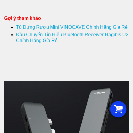
Gợi ý tham khảo
Tủ Đựng Rượu Mini VINOCAVE Chính Hãng Gía Rẻ
Đầu Chuyển Tín Hiệu Bluetooth Receiver Hagibis U2
Chính Hãng Gía Rẻ
0