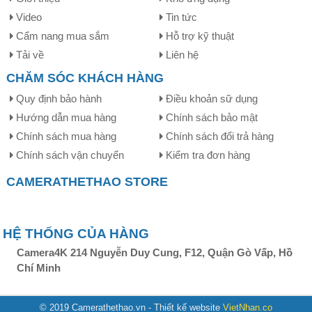
TIỆN ÍCH VÀ DỊCH VỤ
Giới thiệu
Kho ứng dụng
Video
Tin tức
Cẩm nang mua sắm
Hỗ trợ kỹ thuật
Tải về
Liên hệ
CHĂM SÓC KHÁCH HÀNG
Quy định bảo hành
Điều khoản sữ dụng
Hướng dẫn mua hàng
Chính sách bảo mật
Chính sách mua hàng
Chính sách đổi trả hàng
Chính sách vận chuyển
Kiểm tra đơn hàng
CAMERATHETHAO STORE
Cả 2 phiên bản đều liên kết trực tiếp với Laptop thông qua
cổng USB type C. Tuy nhiên, thay vì dùng 1 đầu type C
như phiên bản HAGIBIS UC33, phiên bản UC32 lại sử
HỆ THỐNG CỦA HÀNG
dụng đến 2 đầu USB-C. Sự khác biệc này làm cho UC32
kén thiết bị hơn, khi nó chỉ dùng được với những chiếc
Camera4K 214 Nguyễn Duy Cung, F12, Quận Gò Vấp, Hồ
Macbook của Apple và cụ thể là những thiết bị có 2 cổng
Chí Minh
USB-C liên kề (
Macbook pro 13.3 TouchBar 2016/2017