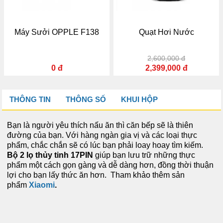
y Sưởi OPPLE F138
Quạt Hơi Nước
2,600,000 đ
0 đ
2,399,000 đ
THÔNG TIN
THÔNG SỐ
KHUI HỘP
Bạn là người yêu thích nấu ăn thì căn bếp sẽ là thiên
đường của bạn. Với hàng ngàn gia vị và các loại thực
phẩm, chắc chắn sẽ có lúc bạn phải loay hoay tìm kiếm.
Bộ 2 lọ thủy tinh 17PIN
giúp bạn lưu trữ những thực
phẩm một cách gọn gàng và dễ dàng hơn, đồng thời thuận
lợi cho bạn lấy thức ăn hơn.
Tham khảo thêm sản
phẩm
Xiaomi
.