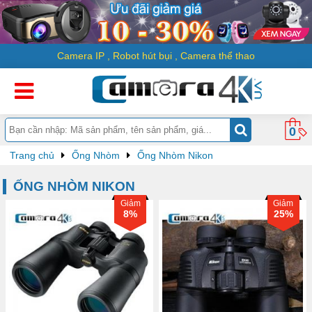
Camera IP
,
Robot hút bụi
,
Camera thể thao
0
Trang chủ
Ống Nhòm
Ống Nhòm Nikon
ỐNG NHÒM NIKON
Giảm
Giảm
8%
25%