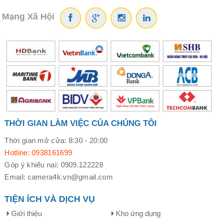
Mạng Xã Hội
THỜI GIAN LÀM VIỆC CỦA CHÚNG TÔI
Thời gian mở cửa: 8:30 - 20:00
Hotline: 0938161699
Góp ý khiếu nại: 0909.122228
Email: camera4k.vn@gmail.com
TIỆN ÍCH VÀ DỊCH VỤ
VIETMAP C62 trang bị công nghệ truyền dữ liệu thông qua
Giới thiệu
Kho ứng dụng
kết nối WIFI không dây, giúp việc xem lại, lưu trữ chia sẻ