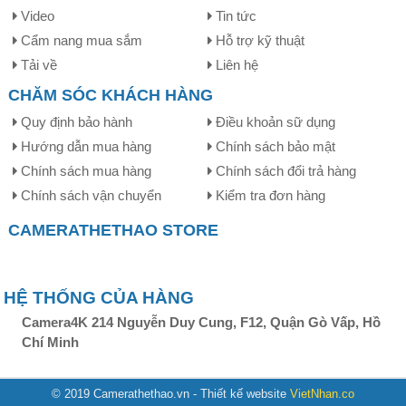
video lên mạng xã hội dễ dàng trên các thiết bị HĐH
Video
Tin tức
Android, IOS.
Cẩm nang mua sắm
Hỗ trợ kỹ thuật
Tải về
Liên hệ
CHĂM SÓC KHÁCH HÀNG
Ghi hình Super HD với thông tin tốc độ, tọa độ
Quy định bảo hành
Điều khoản sữ dụng
VietMap C62 được trang bị tính năng ghi hình ngược sáng
Hướng dẫn mua hàng
Chính sách bảo mật
WDR cùng độ phân giải SUPER HD 2K, ghi lại toàn bộ
Chính sách mua hàng
Chính sách đổi trả hàng
hành trình xe rõ nét cùng với thông tin tốc độ, tọa độ.
Chính sách vận chuyển
Kiểm tra đơn hàng
CAMERATHETHAO STORE
HỆ THỐNG CỦA HÀNG
Camera4K 214 Nguyễn Duy Cung, F12, Quận Gò Vấp, Hồ
Chí Minh
© 2019 Camerathethao.vn - Thiết kế website
VietNhan.co