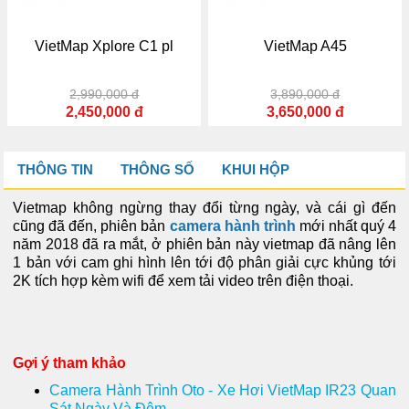
ap Xplore C1 pl
VietMap A45
Go
2,990,000 đ
3,890,000 đ
5,
,450,000 đ
3,650,000 đ
3,
THÔNG TIN
THÔNG SỐ
KHUI HỘP
Vietmap không ngừng thay đổi từng ngày, và cái gì đến
cũng đã đến, phiên bản
camera hành trình
mới nhất quý 4
năm 2018 đã ra mắt, ở phiên bản này vietmap đã nâng lên
1 bản với cam ghi hình lên tới độ phân giải cực khủng tới
2K tích hợp kèm wifi để xem tải video trên điện thoại.
Gợi ý tham khảo
Camera Hành Trình Oto - Xe Hơi VietMap IR23 Quan
Sát Ngày Và Đêm