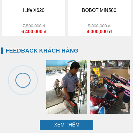
iLife X620
BOBOT MIN580
Công nghệ di chuyển hình chữ S thông minh
Hệ thống đường di chuyển làm sạch hình chữ S thông
7,500,000 đ
5,000,000 đ
minh của được lập trình sẵn giúp không bỏ sót bất kì vị trí
6,400,000 đ
4,000,000 đ
nào.
Robot hút bụi Ecovascs
DT85G tự định vị vị trí và
phát hiện khu vực chưa được làm sạch để quay lại làm
sạch ngay lập tức. Đặc biệt, máy có nhiều chế độ làm sạch
FEEDBACK KHÁCH HÀNG
cho bạn lựa chọn để phù hợp với mục đích sử dụng và
mang lại hiệu quả cao nhất. Hệ thống làm sạch cá voi xanh
sẽ với chế độ quét rộng, lực hút mạnh mẽ sẽ khiến bạn hài
lòng khi lau chùi ở những khu vực rộng. Khi cần lau chùi
phòng ngủ hay khu vực bếp thì chế độ phòng đơn lại là lựa
chọn tối ưu nhất.
XEM THÊM