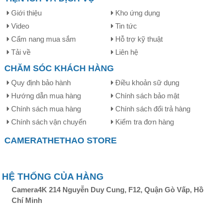
Giới thiệu
Kho ứng dụng
Video
Tin tức
Cẩm nang mua sắm
Hỗ trợ kỹ thuật
Tải về
Liên hệ
Kiểm soát dễ dàng với ECOVACS App
CHĂM SÓC KHÁCH HÀNG
Quy định bảo hành
Điều khoản sữ dụng
Chỉ với ECOVACS App được cài trên điện thoại di động,
bạn có thể dễ dàng lên lịch, thiết lập chế độ làm sạch và
Hướng dẫn mua hàng
Chính sách bảo mật
theo dõi tình trạng làm sạch của Robot qua ứng dụng. Bạn
Chính sách mua hàng
Chính sách đổi trả hàng
chỉ cần lên lịch và thiết lập chế độ làm sạch thường xuyên
Chính sách vận chuyển
Kiểm tra đơn hàng
và quên việc dọn dẹp đi.
CAMERATHETHAO STORE
HỆ THỐNG CỦA HÀNG
Camera4K 214 Nguyễn Duy Cung, F12, Quận Gò Vấp, Hồ
Chí Minh