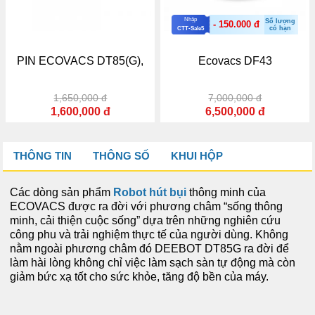
Nhập
Số lượng
- 150.000 đ
có hạn
CTT-Sale5
CT
IN ECOVACS DT85(G),
Ecovacs DF43
1,650,000 đ
7,000,000 đ
1,600,000 đ
6,500,000 đ
THÔNG TIN
THÔNG SỐ
KHUI HỘP
Các dòng sản phẩm
Robot hút bụi
thông minh của
ECOVACS được ra đời với phương châm “sống thông
minh, cải thiện cuộc sống” dựa trên những nghiên cứu
công phu và trải nghiệm thực tế của người dùng. Không
nằm ngoài phương châm đó DEEBOT DT85G ra đời để
làm hài lòng không chỉ việc làm sạch sàn tự động mà còn
giảm bức xạ tốt cho sức khỏe, tăng độ bền của máy.