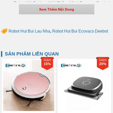
Robot Hút Bụi Lau Nhà Thông Minh Ecovacs Deebot
DN520. Vẽ Bản Đồ, Điều Khiển Qua Điện Thoại
Xem Thêm Nội Dung
Robot Hut Bui Lau Nha
,
Robot Hut Bui Ecovacs Deebot
SẢN PHẨM LIÊN QUAN
Giảm
Giảm
15%
20%