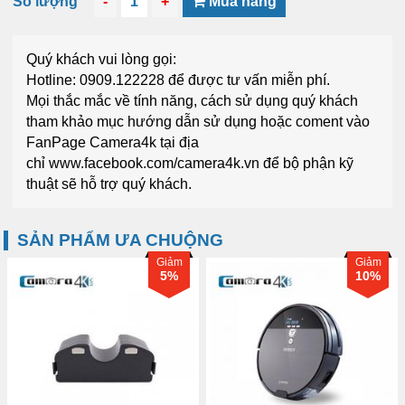
Số lượng
-
1
+
Mua hàng
Quý khách vui lòng gọi:
Hotline: 0909.122228
để được tư vấn miễn phí.
Mọi thắc mắc về tính năng, cách sử dụng quý khách
tham khảo mục
hướng dẫn sử dụng
hoặc coment vào
FanPage
Camera4k
tại địa
chỉ
www.facebook.com/camera4k.vn
để bộ phận kỹ
thuật sẽ hỗ trợ quý khách.
SẢN PHẨM ƯA CHUỘNG
Giảm
Giảm
5%
10%