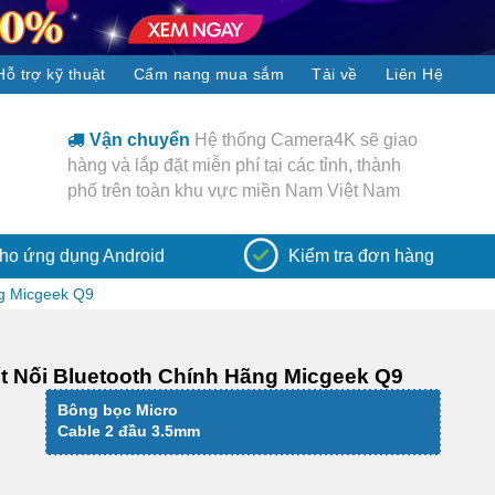
Hỗ trợ kỹ thuật
Cẩm nang mua sắm
Tải về
Liên Hệ
giao
Khuyến mãi
Hệ thống Camera4K sẽ giao
Th
nh
hàng và lắp đặt miễn phí tại các tỉnh, thành
thốn
am
phố trên toàn khu vực miền Nam Việt Nam
được 
Camer
ho ứng dụng Android
Kiểm tra đơn hàng
ng Micgeek Q9
t Nối Bluetooth Chính Hãng Micgeek Q9
Bông bọc Micro
Cable 2 đầu 3.5mm