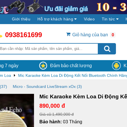
Giới thiệu
Hỗ trợ khách hàng
Video
Tin tức
0938161699
Giỏ hàng của bạn
0
vòng 30 phút, hệ
Vận chuyển
Hệ thống Camera4K sẽ 
 có thông báo nhận
hàng và lắp đặt miễn phí tại các tỉnh, thà
ân viên của
phố trên toàn khu vực miền Nam Việt N
ong 7 ngày
Đảm bảo chất lượng
K
èm Loa
Mic Karaoke Kèm Loa Di Động Kết Nối Bluetooth Chính Hã
(37)
Micro - Soundcard LiveStream xOx (3)
Mic Karaoke Kèm Loa Di Động Kế
890,000 đ
Giá cũ:1,490,000 đ
Bảo hành:
03 Tháng