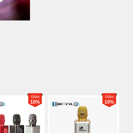
Giảm
Giảm
39%
33%
ời sẽ liên tưởng ngày đến thiết kế của Micgeek Q9.
ại nhôm sáng bóng. Nhờ sử dụng chất liệu kim loại này
 dài.