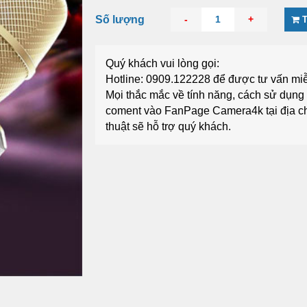
Số lượng
-
1
+
Quý khách vui lòng gọi:
Hotline: 0909.122228
để được tư vấn miễ
Mọi thắc mắc về tính năng, cách sử dụn
coment vào FanPage
Camera4k
tại địa c
thuật sẽ hỗ trợ quý khách.