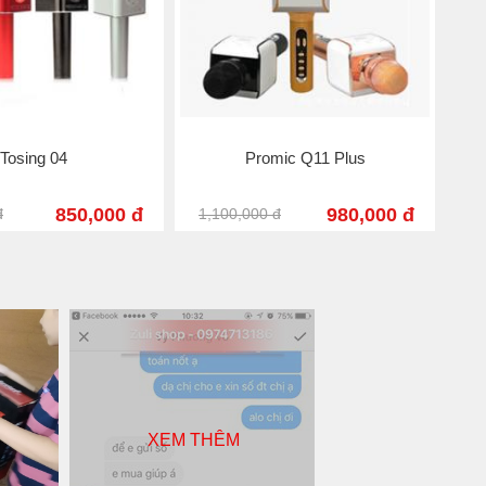
geek Q9 USA
Micgeek M6
990,000 đ
650,000 đ
 đ
990,000 đ
1,
XEM THÊM