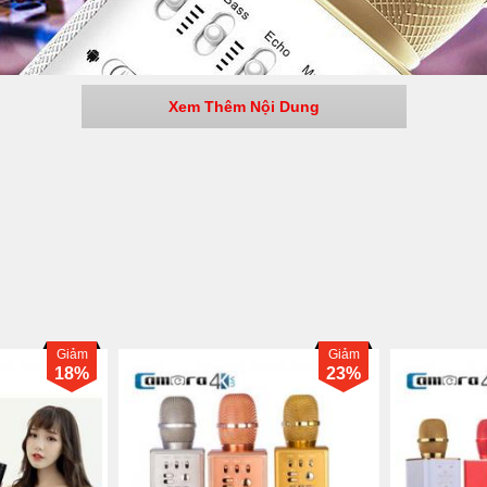
Xem Thêm Nội Dung
Giảm
Giảm
39%
39%
t karaoke
di dong của hãng Tuxun là Q7 thì chắc hẳn nhiều ngư
thiết kế sang trọng với toàn bộ khung vỏ được làm bằng kim lo
á thoải mái cho người dùng nếu như sử dụng trong một thời gian