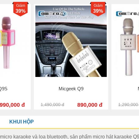
Giảm
Giảm
39%
33%
 Q9
Micgeek M6
M
890,000 đ
650,000 đ
990,000 đ
1,690,000
KHUI HỘP
icro karaoke và loa bluetooth, sản phẩm micro hát karaoke Q9