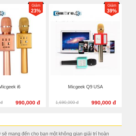
Giảm
Giảm
39%
39%
icgeek Q9S
Micgeek Q9
990,000 đ
890,000 đ
 đ
1,490,000 đ
1,
 sẽ mang đến cho bạn một không gian giải trí hoàn