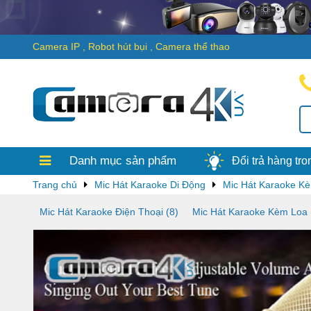
Camera IP
,
Robot hút bụi
,
Camera thể thao
Thanh toán
Chỉ trong 
thống bên Camera4k.vn sẽ
được tiền, ngay lập tức nh
Camera4k.vn ...
Danh mục sản phẩm
Đổi trả hàng tr
Trang chủ
Mic Hát Karaoke Di Động
Mic Hát Karaoke K
Mic Hát Karaoke Điện Thoại (8)
Mic Hát Karaoke Kèm Loa 