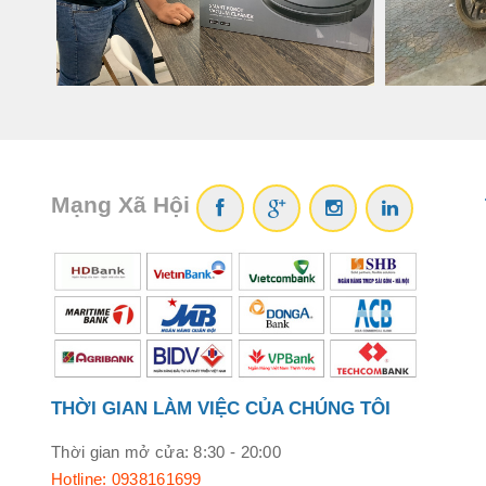
Mạng Xã Hội
Sản phẩm được trang bị công nghệ kết nối không dây bl
trên Q9 mà không hề xảy ra hiện tượng bị giật hay lag.
THỜI GIAN LÀM VIỆC CỦA CHÚNG TÔI
Thời gian mở cửa: 8:30 - 20:00
Hotline: 0938161699