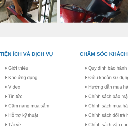
TIỆN ÍCH VÀ DỊCH VỤ
CHĂM SÓC KHÁCH
uetooth cho khả năng truyền tải dữ liệu tốc độ cao trong khoả
Giới thiệu
Quy định bảo hành
Kho ứng dụng
Điều khoản sữ dụn
Video
Hướng dẫn mua h
Tin tức
Chính sách bảo mậ
Cẩm nang mua sắm
Chính sách mua h
Hỗ trợ kỹ thuật
Chính sách đổi trả 
Tải về
Chính sách vận ch