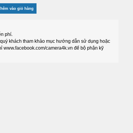
Thêm vào giỏ hàng
n phí.
g quý khách tham khảo mục
hướng dẫn sử dụng
hoặc
hỉ
www.facebook.com/camera4k.vn
để bộ phận kỹ