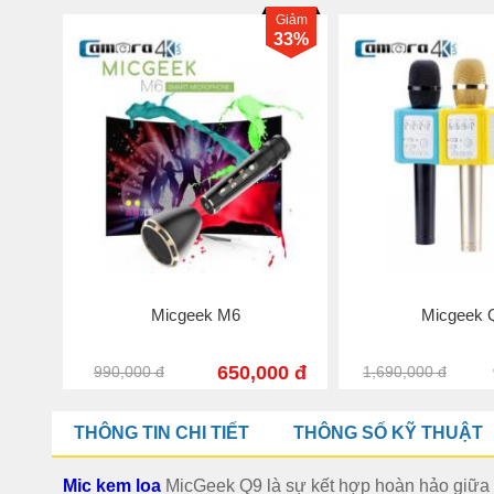
Giảm
39%
Micgeek M7
Micgeek
00 đ
590,000 đ
1,590,000 đ
1,490,000 đ
THÔNG TIN CHI TIẾT
THÔNG SỐ KỸ THUẬT
Mic kem loa
MicGeek Q9 là sự kết hợp hoàn hảo giữa m