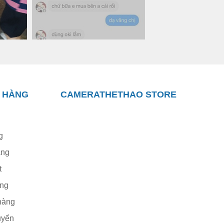
 HÀNG
CAMERATHETHAO STORE
ng lên tới hơn 10m. Mọi bài hát đều diễn ra mượt mà
g
àng
t
àng
hàng
uyển