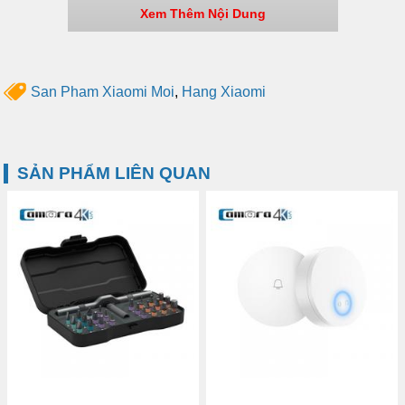
Xem Thêm Nội Dung
San Pham Xiaomi Moi
,
Hang Xiaomi
Thông số sản phẩm Đèn LED ốp trần mini Yeelight
Thương hiệu: Yeelight
SẢN PHẨM LIÊN QUAN
Kích thước: Ø250mm x 71mm
Chất liệu: thép cán nguội SPCC, nhựa PMMA
Độ sáng: 670lm
Nhiệt độ màu: 5700K
Chỉ số hoàn màu: Ra90
Công suất: 10W