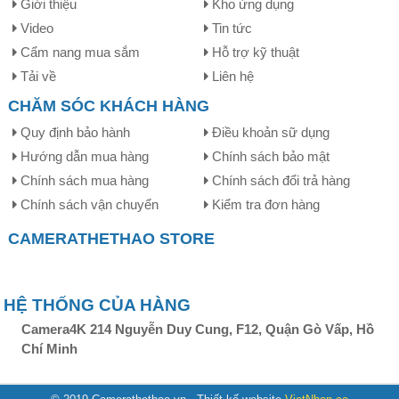
Giới thiệu
Kho ứng dụng
Video
Tin tức
Cẩm nang mua sắm
Hỗ trợ kỹ thuật
Tải về
Liên hệ
Do có kiểu dáng mini nên đèn ốp trần Yeelight chỉ có
CHĂM SÓC KHÁCH HÀNG
đường kính đèn 250mm
. Thêm vào đó độ dày 71mm của
Quy định bảo hành
Điều khoản sữ dụng
đèn cũng tạo cảm giác áp trần khi gắn đèn lên trần nhà.
Với kích thước nhỏ, đèn sẽ phù hợp để sử dụng trong
Hướng dẫn mua hàng
Chính sách bảo mật
những căn phòng có diện tích
nhỏ hơn hoặc bằng 10m2
.
Chính sách mua hàng
Chính sách đổi trả hàng
Chính sách vận chuyển
Kiểm tra đơn hàng
CAMERATHETHAO STORE
HỆ THỐNG CỦA HÀNG
Camera4K 214 Nguyễn Duy Cung, F12, Quận Gò Vấp, Hồ
Chí Minh