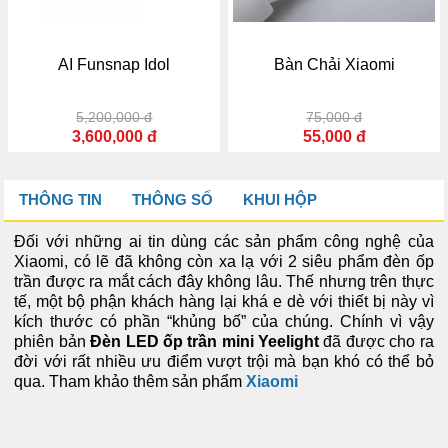
 Funsnap Idol
Bàn Chải Xiaomi
Má
5,200,000 đ
75,000 đ
1
3,600,000 đ
55,000 đ
THÔNG TIN
THÔNG SỐ
KHUI HỘP
Đối với những ai tin dùng các sản phẩm công nghệ của
Xiaomi, có lẽ đã không còn xa lạ với 2 siêu phẩm đèn ốp
trần được ra mắt cách đây không lâu. Thế nhưng trên thực
tế, một bộ phận khách hàng lại khá e dè với thiết bị này vì
kích thước có phần “khủng bố” của chúng. Chính vì vậy
phiên bản
Đèn LED ốp trần mini Yeelight
đã được cho ra
đời với rất nhiều ưu điểm vượt trội mà bạn khó có thể bỏ
qua. Tham khảo thêm sản phẩm
Xiaomi