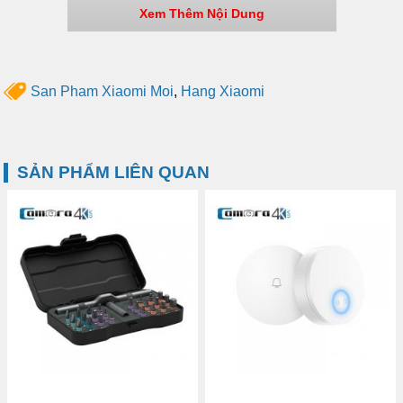
Xem Thêm Nội Dung
Hãng sản xuất: Remax
Model: RC-050T
Dòng: 1.3A (max)
Chiều dài dây: 200cm
San Pham Xiaomi Moi
,
Hang Xiaomi
Trọng lượng: 32g
Chất liệu: PVC
Màu sắc: Đen/ Trắng
Tiêu chuẩn: Q/ RMM 018-2017
SẢN PHẨM LIÊN QUAN
So với các sản phẩm cáp sạc đến từ
Remax thì Cáp 2 in 1
Lesu Remax RC-050T
lại có thiết kế đơn giản hơn nhiều.
Với các sọc dọc nhuyễn xuyên suốt chiều dài dây cáp đem
lại sự mượt mà và cảm giác cầm thích tay. Đồng thời với
hai sự lựa chọn, màu trắng cổ điển thanh lịch cùng màu
đen sang trọng đẳng cấp chắc chắn sẽ phù hợp với phong
cách của người dùng.
So với các sản phẩm cáp sạc khác chỉ có
100cm
,
Remax
RC-050T
với chiều dài dây cáp lên đến
200cm
không hạn
chế phạm vi sử dụng, cho người dùng thoải mái trải