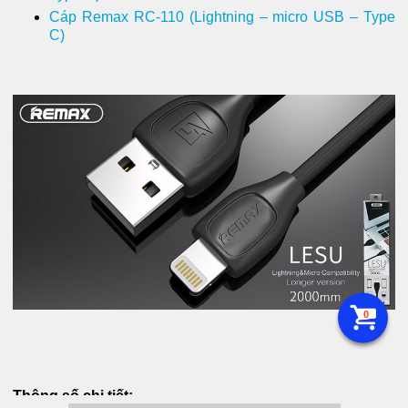
Cáp Remax RC-110 (Lightning – micro USB – Type
C)
0
Thông số chi tiết: