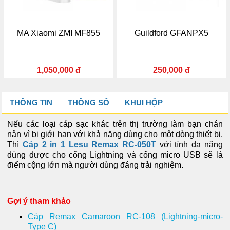
A Xiaomi ZMI MF855
Guildford GFANPX5
1,050,000 đ
250,000 đ
THÔNG TIN
THÔNG SỐ
KHUI HỘP
Nếu các loại cáp sạc khác trên thị trường làm bạn chán
nản vì bị giới hạn với khả năng dùng cho một dòng thiết bị.
Thì
Cáp 2 in 1 Lesu Remax RC-050T
với tính đa năng
dùng được cho cổng Lightning và cổng micro USB sẽ là
điểm cộng lớn mà người dùng đáng trải nghiệm.
Gợi ý tham khảo
Cáp Remax Camaroon RC-108 (Lightning-micro-
Type C)