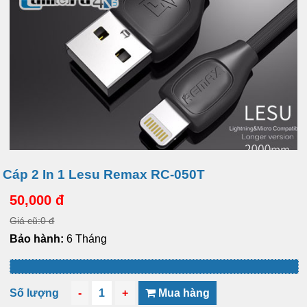
Cáp 2 In 1 Lesu Remax RC-050T
50,000 đ
Giá cũ:0 đ
Bảo hành:
6 Tháng
Số lượng
-
1
+
Mua hàng