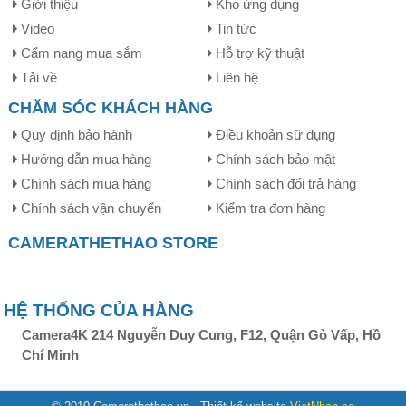
Giới thiệu
Kho ứng dụng
Video
Tin tức
Cẩm nang mua sắm
Hỗ trợ kỹ thuật
Tải về
Liên hệ
CHĂM SÓC KHÁCH HÀNG
Quy định bảo hành
Điều khoản sữ dụng
Hướng dẫn mua hàng
Chính sách bảo mật
Chính sách mua hàng
Chính sách đổi trả hàng
Chính sách vận chuyển
Kiểm tra đơn hàng
CAMERATHETHAO STORE
Remax RC-050T
có lớp vỏ bọc được làm từ nhựa
PVC
cao cấp cùng các rãnh ở 2 đầu cắm, cho người dùng cảm
giác cầm vừa vặn, không bị trơn tuột, giúp việc tháo và
HỆ THỐNG CỦA HÀNG
cắm cáp trở nên dễ dàng hơn. Chất liệu PVC được biết
Camera4K 214 Nguyễn Duy Cung, F12, Quận Gò Vấp, Hồ
đến là có độ đàn hồi tốt, an toàn và thân thiện với môi
Chí Minh
trường. Đồng thời với chất liệu cao cấp vừa chống chịu
nhiệt tốt vừa hạn chế tình trạng tưa dây, rối dây thường
gặp ở các loại cáp khác trên thị trường.