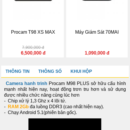
Procam T98 XS MAX
Máy Giám Sát 70MAI
P
7,900,000 đ
6,500,000 đ
1,090,000 đ
THÔNG TIN
THÔNG SỐ
KHUI HỘP
Camera hanh trinh
Procam M98 PLUS sở hữu cấu hình
mạnh nhất hiện nay, hoạt động trơn tru hơn và sử dụng
được nhiều chức năng cùng lúc hơn
- Chip xử lý 1,3 Ghz x 4 lõi tứ.
-
RAM 2Gb
đa luồng DDR3 (cao nhất hiện nay).
- Chạy Android 5.1(phiên bản gốc).