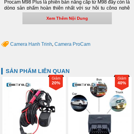
Procam M98 Plus là phiên bản nâng cấp từ M98 đây còn là
dòng sản phẩm hoàn thiện nhất với sự hội tụ công nghệ
trong siêu phẩm mới nhất của PROCAM là 17 tính năng
Xem Thêm Nội Dung
siêu chất.
Hãy chùng chúng tôi điểm qua những tính năng trong sản
phẩm:
1. Hệ điều hành Android 5.1 | Màn hình IPS cảm ứng 8
inches cực nhạy.
Camera Hanh Trinh
,
Camera ProCam
2. Ghi hình 2 mắt đồng thời trước và sau Full HD kèm theo
tốc độ và vị trí.
3. Camera sau kiêm camera lùi có vạch chia.
4. Ghi hình vòng lặp khi đầy thẻ, tự động khóa video khi có
SẢN PHẨM LIÊN QUAN
va chạm.
Giảm
Giảm
5. Dẫn đường.
20%
40%
6. Dẫn đường thông minh bản đồ Navitel, Sygic, Maps...
Cảnh báo tốc độ
7. Cảnh báo lệch làn, khoảng cách, nhắc xe di chuyển
bằng giọng nói tiếng Việt.
8. Xem Camera trước sau từ xa trên điện thoại như camera
An ninh (24/24).
9. Giám sát xe tại điểm đỗ, nhắn tin về điện thoại khi xe di
chuyển hoặc có va chạm.
10. Kết nối Internet 4G | Wifi | Phát Wifi.