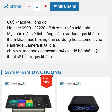
Số lượng
-
1
+
Mua hàng
Quý khách vui lòng gọi:
Hotline: 0909.122228
để được tư vấn miễn phí.
Mọi thắc mắc về tính năng, cách sử dụng quý khách
tham khảo mục
hướng dẫn sử dụng
hoặc coment vào
FanPage
Camera4k
tại địa
chỉ
www.facebook.com/camera4k.vn
để bộ phận kỹ
thuật sẽ hỗ trợ quý khách.
SẢN PHẨM ƯA CHUỘNG
Giảm
18%