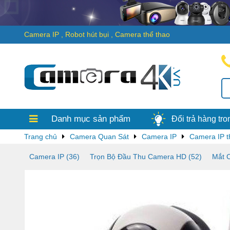
Camera IP
,
Robot hút bụi
,
Camera thể thao
Thanh toán
Chỉ trong 
thống bên Camera4k.vn sẽ
được tiền, ngay lập tức nh
Camera4k.vn ...
Danh mục sản phẩm
Đổi trả hàng tr
Trang chủ
Camera Quan Sát
Camera IP
Camera IP t
Camera IP (36)
Trọn Bộ Đầu Thu Camera HD (52)
Mắt 