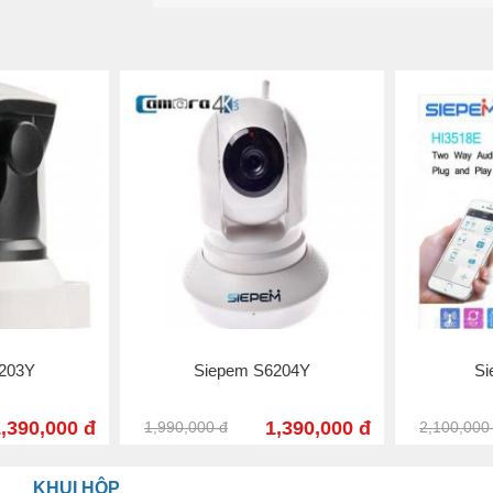
hương hiệu: SIEPEM
Màu: Trắng
Chip xử lý: HiSilicon Hi3518e (của
Huawei)
Camera IP thông minh Wifi Siepem IP
S631
Độ phân giải HD lên tới 720P Camera
1.0Mpx
Xoay ngang 355 độ, dọc 120 độ
Kết nối qua WIFI, LAN,
203Y
Siepem S6204Y
Si
Cài đặt dễ dàng, sử dụng ổn định.
Bảo hành chính hãng 12 tháng
,390,000 đ
1,390,000 đ
1,990,000 đ
2,100,000
KHUI HỘP