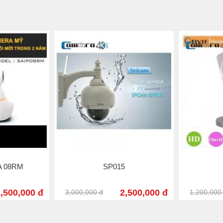
play, không cần cài đặt, phù hợp với nhiều mạng băng thông r
ngày và đêm, giúp màu sắc và hình ảnh sắc nét, đẹp.
ác.
f, hỗ trợ lên đến 128G lưu trữ.
 pppoe và các giao thức khác.
, ce, testlab chứng nhận, chất lượng đáng tin cậy
fi kết nối không cần dây
g quan sát xung quanh )
ể nghe và nói chuyện qua lại ) hỗ trợ loa ngoài và mic trên thâ
 miền
C
SP005
hệ p2p smart streaming video
 BẤT KÌ ĐÂU TRÊN THẾ GIỚI
990,000 đ
1,390,000 đ
1,490,000 đ
1,700,000