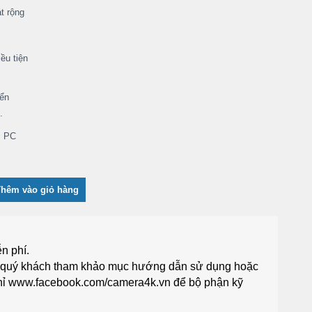
t rộng
ều tiện
yển
.
c PC
Thêm vào giỏ hàng
n phí.
g quý khách tham khảo mục
hướng dẫn sử dụng
hoặc
hỉ
www.facebook.com/camera4k.vn
để bộ phận kỹ