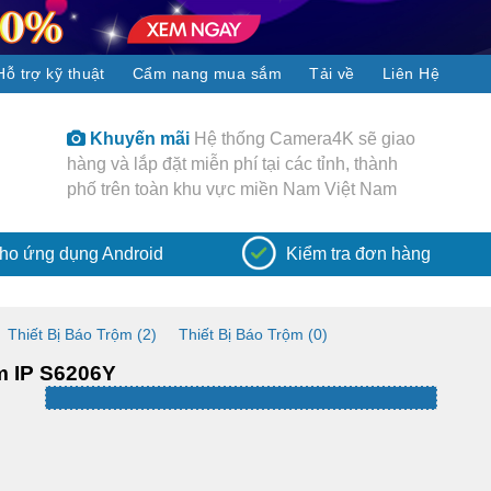
Hỗ trợ kỹ thuật
Cẩm nang mua sắm
Tải về
Liên Hệ
giao
Khuyến mãi
Hệ thống Camera4K sẽ giao
Th
nh
hàng và lắp đặt miễn phí tại các tỉnh, thành
thốn
am
phố trên toàn khu vực miền Nam Việt Nam
được 
Camer
ho ứng dụng Android
Kiểm tra đơn hàng
Thiết Bị Báo Trộm (2)
Thiết Bị Báo Trộm (0)
m IP S6206Y