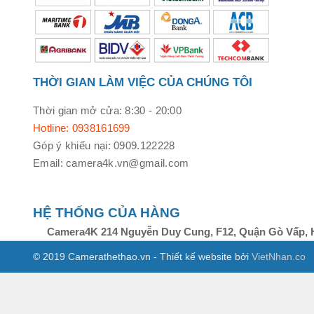
THỜI GIAN LÀM VIỆC CỦA CHÚNG TÔI
Thời gian mở cửa: 8:30 - 20:00
Hotline: 0938161699
Góp ý khiếu nại: 0909.122228
Email: camera4k.vn@gmail.com
HỆ THỐNG CỦA HÀNG
Camera4K 214 Nguyễn Duy Cung, F12, Quận Gò Vấp, 
© 2019 Camerathethao.vn - Thiết kế website bởi
VietNhan.co