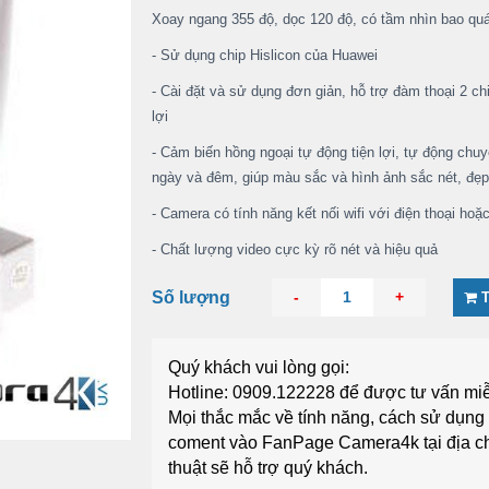
Xoay ngang 355 độ, dọc 120 độ, có tầm nhìn bao quá
- Sử dụng chip Hislicon của Huawei
- Cài đặt và sử dụng đơn giản, hỗ trợ đàm thoại 2 chi
lợi
- Cảm biến hồng ngoại tự động tiện lợi, tự động chu
ngày và đêm, giúp màu sắc và hình ảnh sắc nét, đẹp
- Camera có tính năng kết nối wifi với điện thoại hoặ
- Chất lượng video cực kỳ rõ nét và hiệu quả
Số lượng
-
1
+
Quý khách vui lòng gọi:
Hotline: 0909.122228
để được tư vấn miễ
Mọi thắc mắc về tính năng, cách sử dụn
coment vào FanPage
Camera4k
tại địa c
thuật sẽ hỗ trợ quý khách.