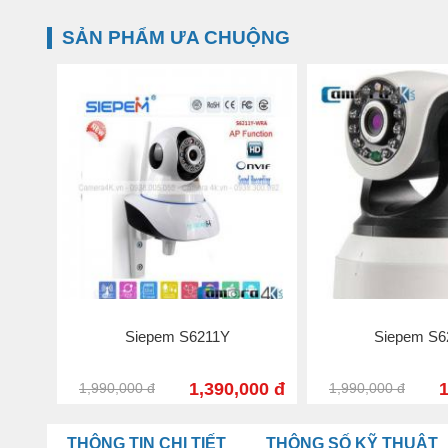
SẢN PHẨM ƯA CHUỘNG
Siepem S6211Y
Siepem S6
1,390,000 đ
1
1,990,000 đ
1,990,000 đ
THÔNG TIN CHI TIẾT
THÔNG SỐ KỸ THUẬT