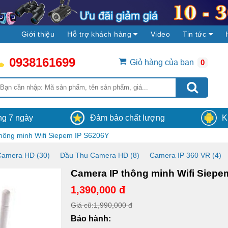
Giới thiệu
Hỗ trợ khách hàng
Video
Tin tức
0938161699
Giỏ hàng của bạn
0
vòng 30 phút, hệ
Vận chuyển
Hệ thống Camera4K sẽ 
 có thông báo nhận
hàng và lắp đặt miễn phí tại các tỉnh, thà
ân viên của
phố trên toàn khu vực miền Nam Việt N
ong 7 ngày
Đảm bảo chất lượng
K
hông minh Wifi Siepem IP S6206Y
Camera HD (30)
Đầu Thu Camera HD (8)
Camera IP 360 VR (4)
Camera IP thông minh Wifi Siepe
1,390,000 đ
Giá cũ:1,990,000 đ
Bảo hành: