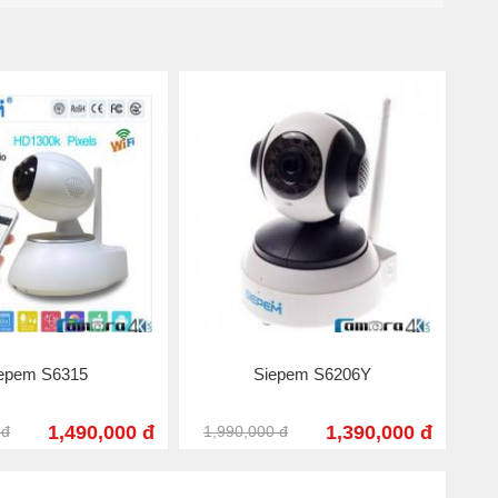
Xoay ngang 355 độ, dọc 120 độ, có
tầm nhìn bao quát rộng
- Sử dụng chip Hislicon của Huawei
- Cài đặt và sử dụng đơn giản, hỗ trợ
đàm thoại 2 chiều tiện lợi
- Cảm biến hồng ngoại tự động tiện
lợi, tự động chuyển ngày và đêm,
giúp màu sắc và hình ảnh sắc nét,
đẹp.
- Camera có tính năng kết nối wifi với
điện thoại hoặc PC
epem S6315
Siepem S6206Y
- Chất lượng video cực kỳ rõ nét và
hiệu quả
1,490,000 đ
1,390,000 đ
 đ
1,990,000 đ