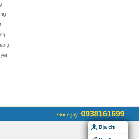
g
àng
t
àng
hàng
uyển
0938161699
Gọi ngay:
Địa chỉ